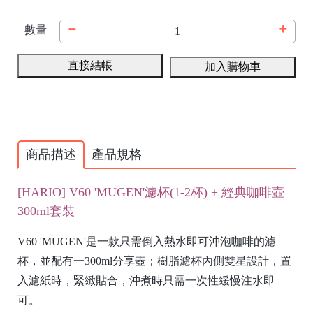
數量
直接結帳
加入購物車
商品描述
產品規格
[HARIO] V60 '
MUGEN'
濾杯(1-2杯) + 經典咖啡壺
300ml套裝
V60 'MUGEN'是一款只需倒入熱水即可沖泡咖啡的
濾
杯，並配
有一
300ml分享
壺；
樹脂濾杯內側雙星設計，置
入濾紙時，緊緻貼合，沖煮時只需一次性緩慢注水即
可。