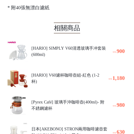
* 附
40張
無漂白
濾紙
相關商品
[HARIO] SIMPLY V60清透玻璃手冲套裝
900
NT$
(600ml)
[HARIO] V60濾杯咖啡壺組-紅色 (1-2
1,180
NT$
杯)
[Pyrex Café] 玻璃手沖咖啡壺(400ml)- 附
980
NT$
不銹鋼濾杯
日本[AKEBONO] STRON兩用咖啡濾壺套
630
NT$